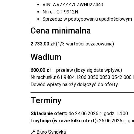
VIN: WV2ZZZ70ZWH022440
Nr rej.: CT 9912N
Sprzedaż w postępowaniu upadłościowym
Cena minimalna
2 733,00 zł
(1/3 wartości oszacowania)
Wadium
600,00 zł
– przelew (liczy się data wpływu)
Nr rachunku: 61 9484 1206 3850 0853 0542 000
Dowód wpłaty należy dołączyć do oferty.
Terminy
Składanie ofert:
do 24.06.2026 r., godz. 14:00
Licytacja (w razie kilku ofert):
25.06.2026 r., go
📍 Biuro Syndyka