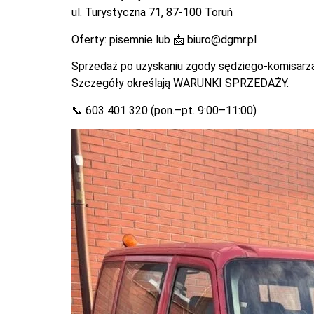
ul. Turystyczna 71, 87-100 Toruń
Oferty: pisemnie lub 📩
biuro@dgmr.pl
Sprzedaż po uzyskaniu zgody sędziego-komisarza 
Szczegóły określają WARUNKI SPRZEDAŻY.
📞 603 401 320 (pon.–pt. 9:00–11:00)