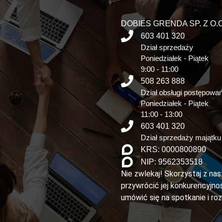
DOBIES GRENDA SP. Z O.O
603 401 320
Dział sprzedaży
Poniedziałek - Piątek
9:00 - 11:00
508 263 888
Dział obsługi postępowa
Poniedziałek - Piątek
11:00 - 13:00
603 401 320
Dział sprzedaży majątku
KRS: 0000800890
NIP: 9562353518
Nie zwlekaj! Skorzystaj z na
przywrócić jej konkurencyjnoś
umówić się na spotkanie i ro