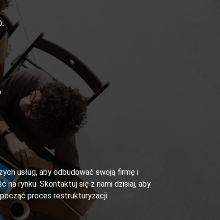
.
ń
szych usług, aby odbudować swoją firmę i
ć na rynku. Skontaktuj się z nami dzisiaj, aby
zpocząć proces restrukturyzacji.