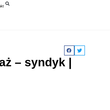
akt
aż – syndyk |