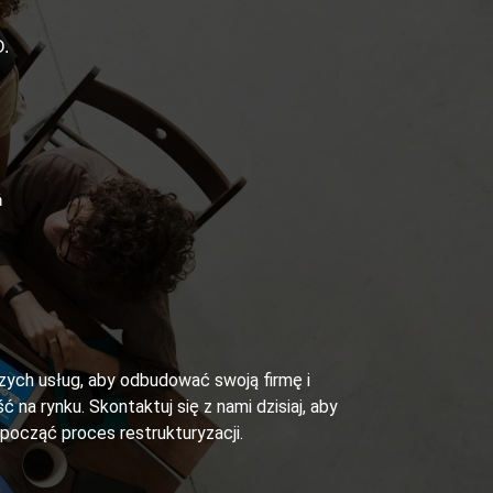
.
ń
szych usług, aby odbudować swoją firmę i
ć na rynku. Skontaktuj się z nami dzisiaj, aby
zpocząć proces restrukturyzacji.