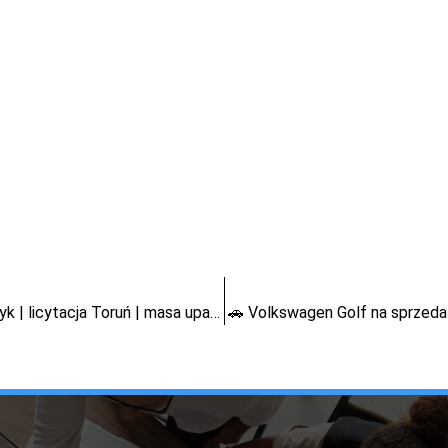
Volkswagen Transporter na sprzedaż – syndyk | licytacja Toruń | masa upadłości
🚗 Volkswagen Golf na sprzedaż