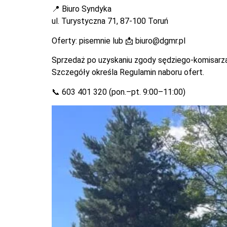
📍 Biuro Syndyka
ul. Turystyczna 71, 87-100 Toruń
Oferty: pisemnie lub 📩
biuro@dgmr.pl
Sprzedaż po uzyskaniu zgody sędziego-komisarza 
Szczegóły określa Regulamin naboru ofert.
📞 603 401 320 (pon.–pt. 9:00–11:00)