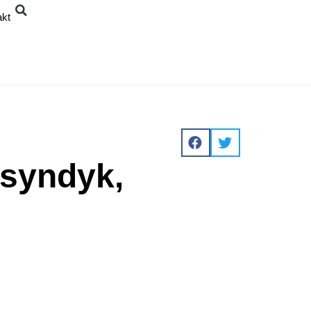
akt
 syndyk,