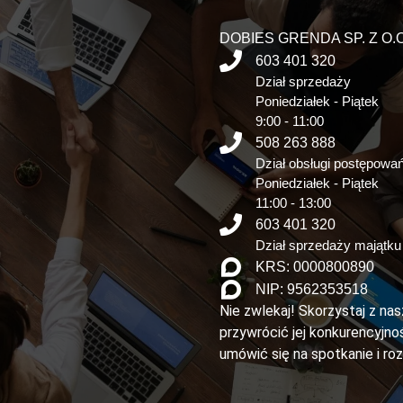
DOBIES GRENDA SP. Z O.O
603 401 320
Dział sprzedaży
Poniedziałek - Piątek
9:00 - 11:00
508 263 888
Dział obsługi postępowa
Poniedziałek - Piątek
11:00 - 13:00
603 401 320
Dział sprzedaży majątku
KRS: 0000800890
NIP: 9562353518
Nie zwlekaj! Skorzystaj z na
przywrócić jej konkurencyjnoś
umówić się na spotkanie i ro