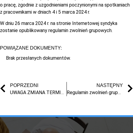
o pracę, zgodnie z uzgodnieniami poczynionymi na spotkaniach
z pracownikami w dniach 4 i 5 marca 2024 r.
W dniu 26 marca 2024 r. na stronie Internetowej syndyka
zostanie opublikowany regulamin zwolnień grupowych.
POWIĄZANE DOKUMENTY:
Brak przesłanych dokumentów.
POPRZEDNI
NASTĘPNY
UWAGA ZMIANA TERMINU – ZAWIADOMIENIE PRACOWNIKÓW Pomorskiej Fabryki Mebli Sp. z o.o. w likwidacji w upadłości
Regulamin zwolnień grupowych Pomorskiej Fabryki Mebli Sp. z o.o. w likwidacji w upadłości