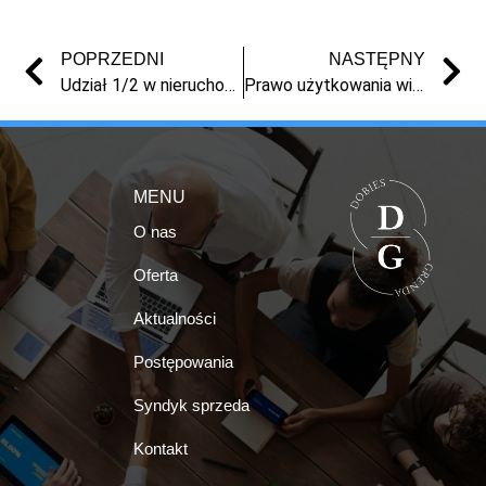
POPRZEDNI
NASTĘPNY
Udział 1/2 w nieruchomości w Sikorowie (OKAZJA – 20% wartości oszacowania)
Prawo użytkowania wieczystego nieruchomości gruntowej położonej w miejscowości Nowe (OKAZJA! 1/3 wartości oszacowania)
MENU
O nas
Oferta
Aktualności
Postępowania
Syndyk sprzeda
Kontakt