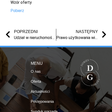
Wzór oferty
Pobierz
POPRZEDNI
NASTĘPNY
Udział w nieruchomości w Grębocinie (OKAZJA! 1/3 wartości oszacowania)
Prawo użytkowania wieczystego nieruchomości gruntowej położonej w miejscowości Pieniążkowo (OKAZJA! 1/3 wartości oszacowania)
MENU
O nas
Oferta
Aktualności
Postępowania
Syndyk sprzeda