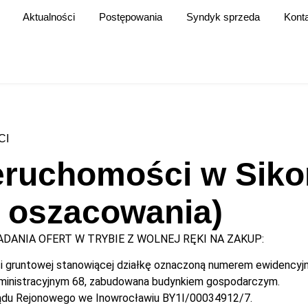
Aktualności
Postępowania
Syndyk sprzeda
Kont
CI
nieruchomości w Sik
i oszacowania)
DANIA OFERT W TRYBIE Z WOLNEJ RĘKI NA ZAKUP:
ci gruntowej stanowiącej działkę oznaczoną numerem ewidency
ministracyjnym 68, zabudowana budynkiem gospodarczym.
Sądu Rejonowego we Inowrocławiu BY1I/00034912/7.