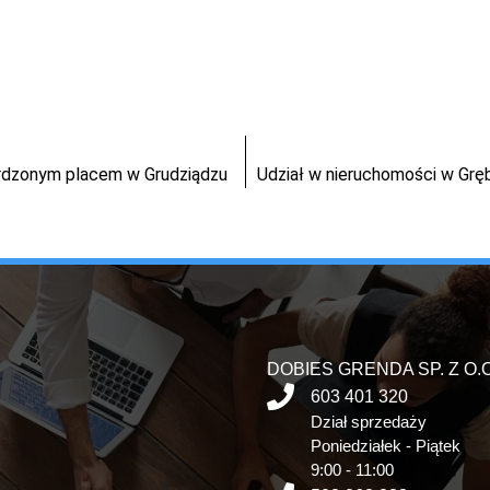
dzonym placem w Grudziądzu
Udział w nieruchomości w Grę
DOBIES GRENDA SP. Z O.O
603 401 320
Dział sprzedaży
Poniedziałek - Piątek
9:00 - 11:00