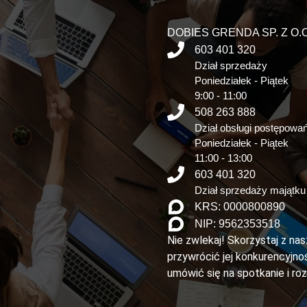
DOBIES GRENDA SP. Z O.O
603 401 320
Dział sprzedaży
Poniedziałek - Piątek
9:00 - 11:00
508 263 888
Dział obsługi postępowa
Poniedziałek - Piątek
11:00 - 13:00
603 401 320
Dział sprzedaży majątku
KRS: 0000800890
NIP: 9562353518
Nie zwlekaj! Skorzystaj z na
przywrócić jej konkurencyjnoś
umówić się na spotkanie i ro