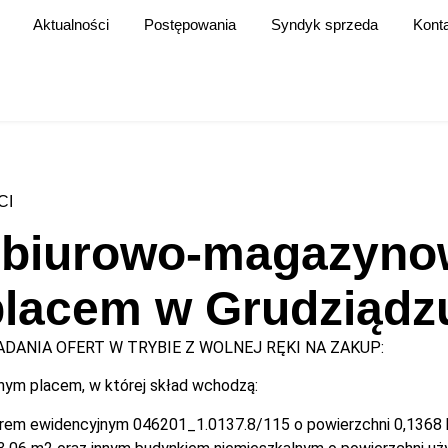
Aktualności
Postępowania
Syndyk sprzeda
Kont
CI
 biurowo-magazyno
lacem w Grudziądz
DANIA OFERT W TRYBIE Z WOLNEJ RĘKI NA ZAKUP:
ym placem, w której skład wchodzą:
em ewidencyjnym 046201_1.0137.8/115 o powierzchni 0,1368 