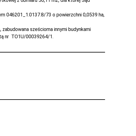
kowej z obmiaru 50,11 m2, dla której Sąd
m 046201_1.0137.8/73 o powierzchni 0,0539 ha,
, zabudowana sześcioma innymi budynkami
ystą nr TO1U/00039264/1.