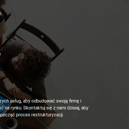
.
ń
szych usług, aby odbudować swoją firmę i
ć na rynku. Skontaktuj się z nami dzisiaj, aby
zpocząć proces restrukturyzacji.