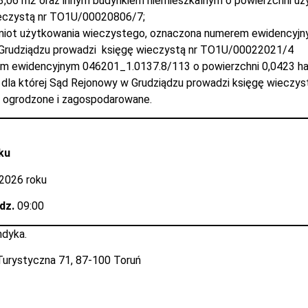
06 m2 oraz innym budynkiem niemieszkalnym o powierzchni użyt
ieczystą nr TO1U/00020806/7;
iot użytkowania wieczystego, oznaczona numerem ewidencyjny
 Grudziądzu prowadzi księgę wieczystą nr TO1U/00022021/4
 ewidencyjnym 046201_1.0137.8/113 o powierzchni 0,0423 ha
, dla której Sąd Rejonowy w Grudziądzu prowadzi księgę wiecz
ie ogrodzone i zagospodarowane.
ku
2026 roku
odz.
09:00
ndyka.
. Turystyczna 71, 87-100 Toruń