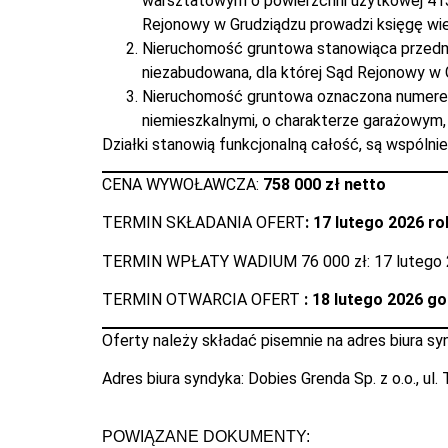
warsztatowym o powierzchni użytkowej 413,
Rejonowy w Grudziądzu prowadzi księgę w
Nieruchomość gruntowa stanowiąca przedm
niezabudowana, dla której Sąd Rejonowy w
Nieruchomość gruntowa oznaczona numerem
niemieszkalnymi, o charakterze garażowym
Działki stanowią funkcjonalną całość, są wspóln
CENA WYWOŁAWCZA:
758 000 zł netto
TERMIN SKŁADANIA OFERT
: 17 lutego 2026 ro
TERMIN WPŁATY WADIUM 76 000 zł: 17 lutego 
TERMIN OTWARCIA OFERT
: 18 lutego 2026 g
Oferty należy składać pisemnie na adres biura sy
Adres biura syndyka: Dobies Grenda Sp. z o.o., ul
POWIĄZANE DOKUMENTY: