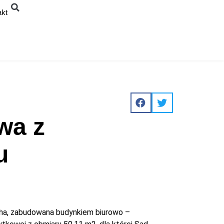
akt
wa z
u
ha, zabudowana budynkiem biurowo –