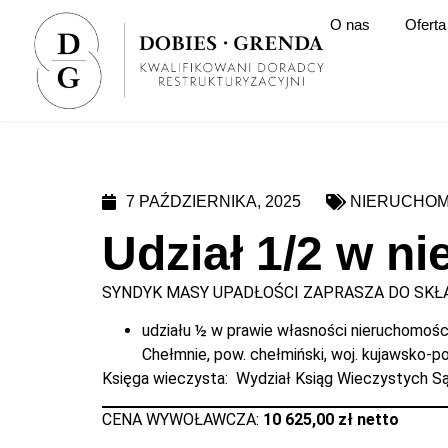
O nas
Oferta
7 PAŹDZIERNIKA, 2025
NIERUCHOM
Udział 1/2 w n
SYNDYK MASY UPADŁOŚCI ZAPRASZA DO SKŁA
udziału ½ w prawie własności nieruchomoś
Chełmnie, pow. chełmiński, woj. kujawsko-po
Księga wieczysta: Wydział Ksiąg Wieczystych 
CENA WYWOŁAWCZA:
10 625,00 zł netto