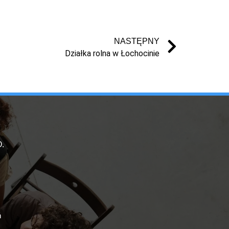
NASTĘPNY
Działka rolna w Łochocinie
.
ń