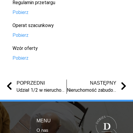
Regulamin przetargu
Pobierz
Operat szacunkowy
Pobierz
Wzór oferty
Pobierz
POPRZEDNI
NASTĘPNY
Udział 1/2 w nieruchomości w Chełmnie
Nieruchomość zabudowana we Włoszycy
MENU
O nas