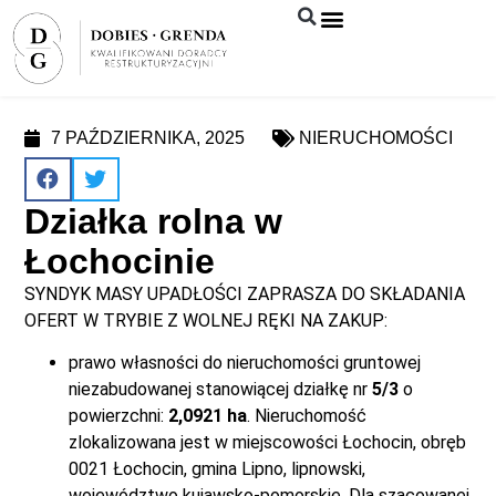
Syndyk sprzeda
7 PAŹDZIERNIKA, 2025
NIERUCHOMOŚCI
Działka rolna w
Łochocinie
SYNDYK MASY UPADŁOŚCI ZAPRASZA DO SKŁADANIA
OFERT W TRYBIE Z WOLNEJ RĘKI NA ZAKUP:
prawo własności do nieruchomości gruntowej
niezabudowanej stanowiącej działkę nr
5/3
o
powierzchni:
2,0921 ha
. Nieruchomość
zlokalizowana jest w miejscowości Łochocin, obręb
0021 Łochocin, gmina Lipno, lipnowski,
województwo kujawsko-pomorskie. Dla szacowanej