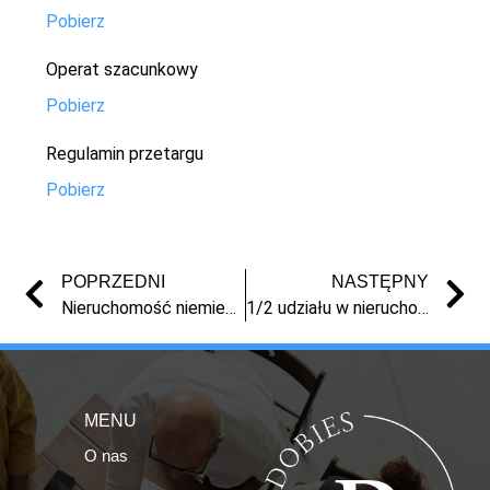
Pobierz
Operat szacunkowy
Pobierz
Regulamin przetargu
Pobierz
POPRZEDNI
NASTĘPNY
Nieruchomość niemieszkalna w Grudziądzu, ul. Waryńskiego
1/2 udziału w nieruchomości gruntowej zabudowanej w Aleksandrowie Kujawskim (50% ceny oszacowania)
MENU
O nas