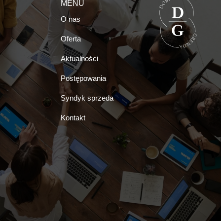
MENU
O nas
Oferta
Aktualności
Postępowania
Syndyk sprzeda
Kontakt