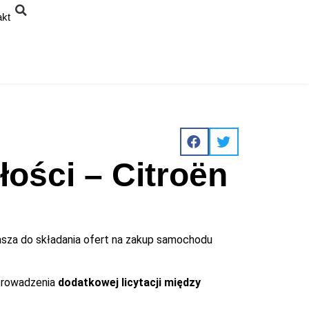
akt
ości – Citroën
sza do składania ofert na zakup samochodu
eprowadzenia
dodatkowej licytacji między