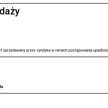
edaży
est sprzedawany przez syndyka w ramach postępowania upadłoś
du
.