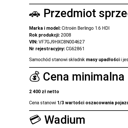
🚗 Przedmiot sprz
Marka i model:
Citroën Berlingo 1.6 HDI
Rok produkcji:
2008
VIN:
VF7GJ9HXC8N004627
Nr rejestracyjny:
CG62861
Samochód stanowi składnik
masy upadłości
i j
💰 Cena minimalna
2 400 zł netto
Cena stanowi
1/3 wartości oszacowania pojaz
💳 Wadium