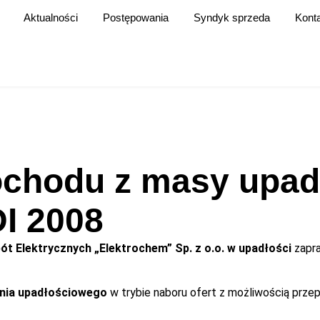
Aktualności
Postępowania
Syndyk sprzeda
Kont
chodu z masy upadł
DI 2008
t Elektrycznych „Elektrochem” Sp. z o.o. w upadłości
zapra
nia upadłościowego
w trybie naboru ofert z możliwością prz