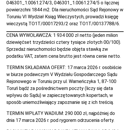
046301_1.0061.274/3, 046301_1.0061.274/5 o łącznej
powierzchni 1844 m2. Dla nieruchomości Sąd Rejonowy w
Toruniu VI Wydział Ksiąg Wieczystych, prowadzi księgę
wieczystą TO1T/00017293/2 oraz TO1T/00137788/6.
CENA WYWOŁAWCZA: 1 934 000 zł netto (jeden milion
dziewięćset trzydzieści cztery tysiące złotych 00/100).
Sprzedaż nieruchomości będzie objęta stawką zw
podatku VAT, zatem cena brutto jest równa cenie netto.
TERMIN SKŁADANIA OFERT: 17 marca 2026 r. osobiście
w biurze podawczym V Wydziału Gospodarczego Sądu
Rejonowego w Toruniu przy ul. Warneńczyka 1, 87-100
Toruń bądź za pośrednictwem poczty (liczy się data
wpływu do Sądu) w zapieczętowanych kopertach, w
sposób uniemożliwiający zapoznanie się z ich treścią.
TERMIN WPŁATY WADIUM: 290 000 zł, najpóźniej do
dnia 17 marca 2026 r. pod rygorem odrzucenia oferty.