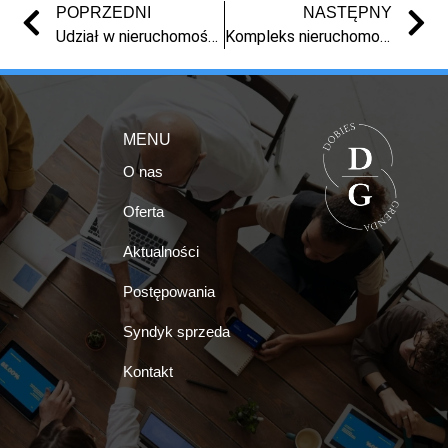
POPRZEDNI
NASTĘPNY
Udział w nieruchomości zabudowanej w Małej Nieszawce
Kompleks nieruchomości zabudowanych budynkami magazynowymi z częścią biurowo-socjalną w Nieżychowicach
MENU
O nas
Oferta
Aktualności
Postępowania
Syndyk sprzeda
Kontakt