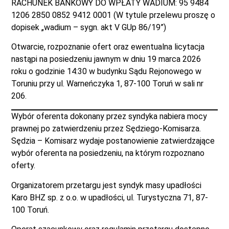
RACHUNEK BANKOWY DO WPŁATY WADIUM: 95 9484
1206 2850 0852 9412 0001 (W tytule przelewu proszę o
dopisek „wadium – sygn. akt V GUp 86/19”)
Otwarcie, rozpoznanie ofert oraz ewentualna licytacja
nastąpi na posiedzeniu jawnym w dniu 19 marca 2026
roku o godzinie 14:30 w budynku Sądu Rejonowego w
Toruniu przy ul. Warneńczyka 1, 87-100 Toruń w sali nr
206.
Wybór oferenta dokonany przez syndyka nabiera mocy
prawnej po zatwierdzeniu przez Sędziego-Komisarza.
Sędzia – Komisarz wydaje postanowienie zatwierdzające
wybór oferenta na posiedzeniu, na którym rozpoznano
oferty.
Organizatorem przetargu jest syndyk masy upadłości
Karo BHZ sp. z o.o. w upadłości, ul. Turystyczna 71, 87-
100 Toruń.