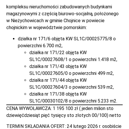
kompleksu nieruchomości zabudowanych budynkami
magazynowymi z częścią biurowo-socjalną, położonego
w Nieżychowicach w gminie Chojnice w powiecie
chojnickim w województwie pomorskim:
działka nr 171/6 objęta KW SL1C/00025775/8 o
powierzchni 6.700 m2,
działka nr 171/22 objęta KW
SL1C/00027608/1 o powierzchni 1.418 m2,
działka nr 171/43 objęta KW
SL1C/00027605/0 o powierzchni 499 m2,
działka nr 171/44 objęta KW
SL1C/00027604/3 o powierzchni 539 m2,
działka nr 171/38 objęta KW
SL1C/00030102/8 o powierzchni 5.233 m2.
CENA WYWOŁAWCZA: 1 195 100 zł ( jeden milion sto
dziewięćdziesiąt pięć tysięcy sto złotych 00/100) netto
TERMIN SKŁADANIA OFERT: 24 lutego 2026 r. osobiście