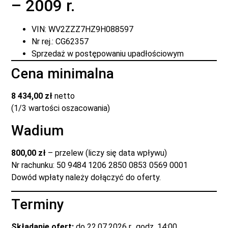
– 2009 r.
VIN: WV2ZZZ7HZ9H088597
Nr rej.: CG62357
Sprzedaż w postępowaniu upadłościowym
Cena minimalna
8 434,00 zł
netto
(1/3 wartości oszacowania)
Wadium
800,00 zł
– przelew (liczy się data wpływu)
Nr rachunku: 50 9484 1206 2850 0853 0569 0001
Dowód wpłaty należy dołączyć do oferty.
Terminy
Składanie ofert:
do 22.07.2026 r., godz. 14:00