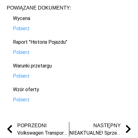
POWIĄZANE DOKUMENTY:
Wycena
Pobierz
Raport "Historia Pojazdu"
Pobierz
Warunki przetargu
Pobierz
Wzór oferty
Pobierz
POPRZEDNI
NASTĘPNY
Volkswagen Transporter T4 1997 | Cena od 2 050 zł | Toruń
NIEAKTUALNE! Sprzedaż samochodu z masy upadłości – Citroën Berlingo 1.6 HDI 2008