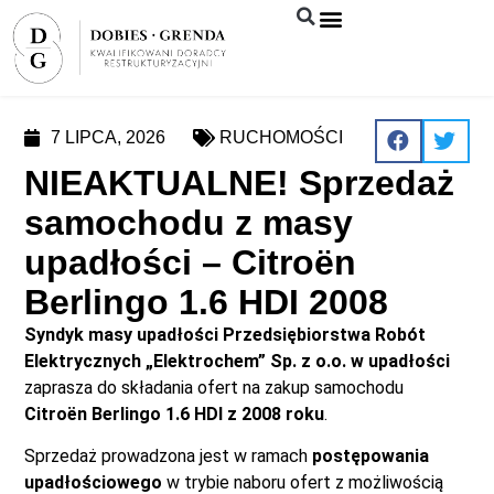
Syndyk sprzeda
7 LIPCA, 2026
RUCHOMOŚCI
NIEAKTUALNE! Sprzedaż
samochodu z masy
upadłości – Citroën
Berlingo 1.6 HDI 2008
Syndyk masy upadłości Przedsiębiorstwa Robót
Elektrycznych „Elektrochem” Sp. z o.o. w upadłości
zaprasza do składania ofert na zakup samochodu
Citroën Berlingo 1.6 HDI z 2008 roku
.
Sprzedaż prowadzona jest w ramach
postępowania
upadłościowego
w trybie naboru ofert z możliwością