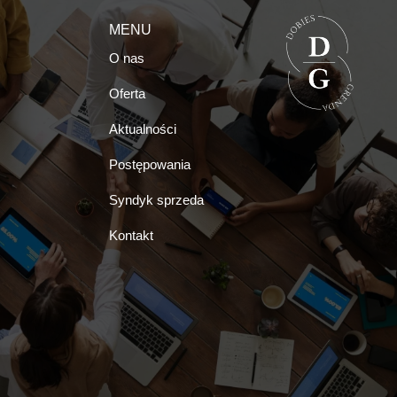
MENU
O nas
Oferta
Aktualności
Postępowania
Syndyk sprzeda
Kontakt