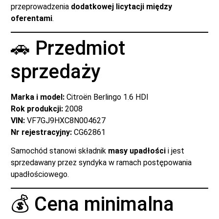
przeprowadzenia
dodatkowej licytacji między
oferentami
.
🚗 Przedmiot
sprzedaży
Marka i model:
Citroën Berlingo 1.6 HDI
Rok produkcji:
2008
VIN:
VF7GJ9HXC8N004627
Nr rejestracyjny:
CG62861
Samochód stanowi składnik
masy upadłości
i jest
sprzedawany przez syndyka w ramach postępowania
upadłościowego.
💰 Cena minimalna