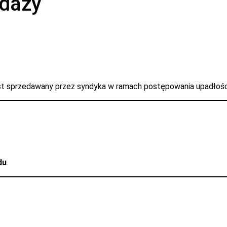
edaży
est sprzedawany przez syndyka w ramach postępowania upadłoś
du
.