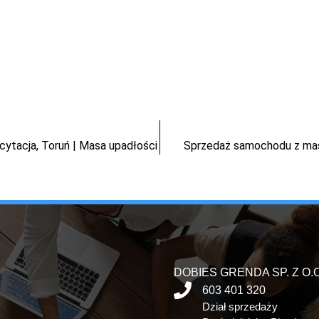
cytacja, Toruń | Masa upadłości
Sprzedaż samochodu z masy
DOBIES GRENDA SP. Z O.O
603 401 320
Dział sprzedaży