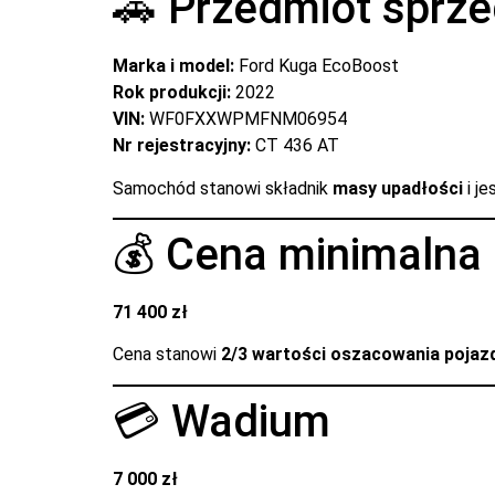
🚗 Przedmiot sprz
Marka i model:
Ford Kuga EcoBoost
Rok produkcji:
2022
VIN:
WF0FXXWPMFNM06954
Nr rejestracyjny:
CT 436 AT
Samochód stanowi składnik
masy upadłości
i j
💰 Cena minimalna
71 400 zł
Cena stanowi
2/3 wartości oszacowania pojaz
💳 Wadium
7 000 zł