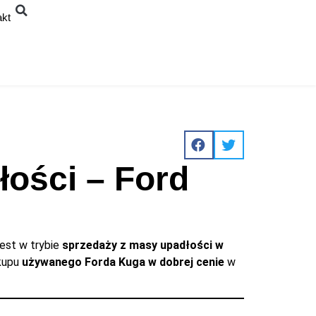
akt
ości – Ford
jest w trybie
sprzedaży z masy upadłości w
akupu
używanego Forda Kuga w dobrej cenie
w