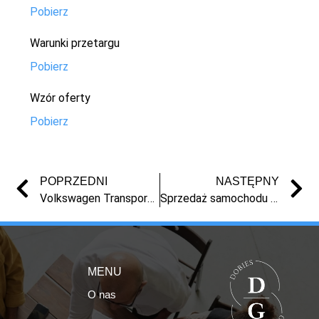
Pobierz
Warunki przetargu
Pobierz
Wzór oferty
Pobierz
POPRZEDNI
NASTĘPNY
Volkswagen Transporter na sprzedaż – syndyk | licytacja Toruń | masa upadłości
Sprzedaż samochodu z masy upadłości – Ford Kuga 1.5 Eco Boost 2022
MENU
O nas