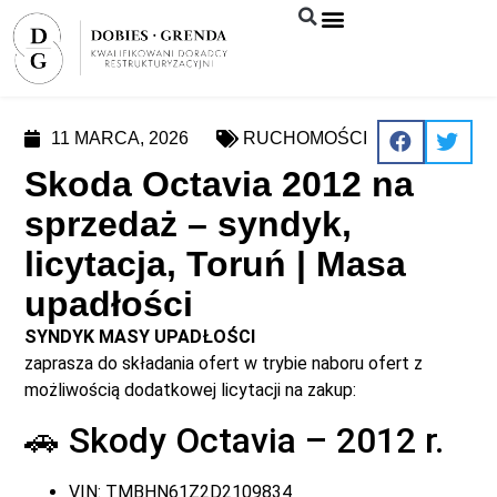
Syndyk sprzeda
11 MARCA, 2026
RUCHOMOŚCI
Skoda Octavia 2012 na
sprzedaż – syndyk,
licytacja, Toruń | Masa
upadłości
SYNDYK MASY UPADŁOŚCI
zaprasza do składania ofert w trybie naboru ofert z
możliwością dodatkowej licytacji na zakup:
🚗 Skody Octavia – 2012 r.
VIN: TMBHN61Z2D2109834