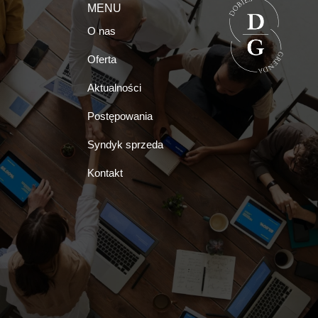
MENU
O nas
Oferta
Aktualności
Postępowania
Syndyk sprzeda
Kontakt