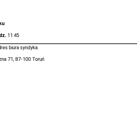
ku
dz.
11:45
dres biura syndyka.
czna 71, 87-100 Toruń