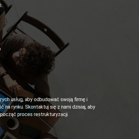
.
ń
szych usług, aby odbudować swoją firmę i
ć na rynku. Skontaktuj się z nami dzisiaj, aby
zpocząć proces restrukturyzacji.