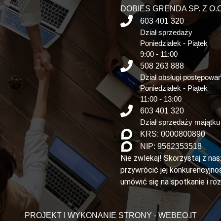
DOBIES GRENDA SP. Z O.O
603 401 320
Dział sprzedaży
Poniedziałek - Piątek
9:00 - 11:00
508 263 888
Dział obsługi postępowa
Poniedziałek - Piątek
11:00 - 13:00
603 401 320
Dział sprzedaży majątku
KRS: 0000800890
NIP: 9562353518
Nie zwlekaj! Skorzystaj z na
przywrócić jej konkurencyjnoś
umówić się na spotkanie i ro
PROJEKT I WYKONANIE STRONY - WEBEO.IT