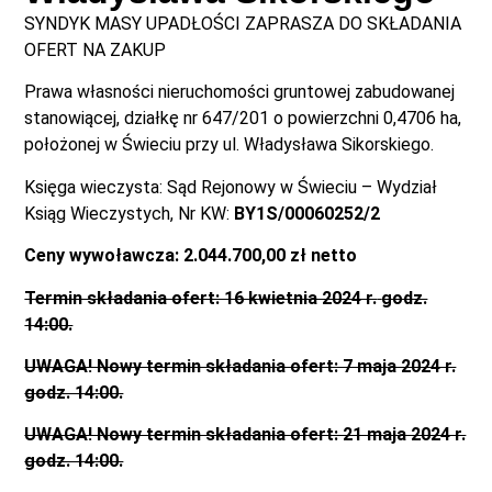
SYNDYK MASY UPADŁOŚCI ZAPRASZA DO SKŁADANIA
OFERT NA ZAKUP
Prawa własności nieruchomości gruntowej zabudowanej
stanowiącej, działkę nr 647/201 o powierzchni 0,4706 ha,
położonej w Świeciu przy ul. Władysława Sikorskiego.
Księga wieczysta: Sąd Rejonowy w Świeciu – Wydział
Ksiąg Wieczystych, Nr KW:
BY1S/00060252/2
Ceny wywoławcza: 2.044.700,00 zł
netto
Termin składania ofert: 16 kwietnia 2024 r.
godz.
14:00.
UWAGA! Nowy termin składania ofert: 7 maja 2024 r.
godz. 14:00.
UWAGA! Nowy termin składania ofert: 21 maja 2024 r.
godz. 14:00.