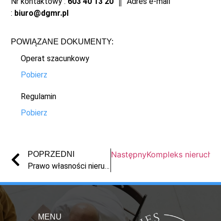
Nr kontaktowy :
603 40 13 20
║ Adres e-mail
:
biuro@dgmr.pl
POWIĄZANE DOKUMENTY:
Operat szacunkowy
Pobierz
Regulamin
Pobierz
Następny
Kompleks nierucho
POPRZEDNI
Prawo własności nieruchomości gruntowej zabudowanej położonej w Świeciu przy ul. Władysława Sikorskiego
MENU