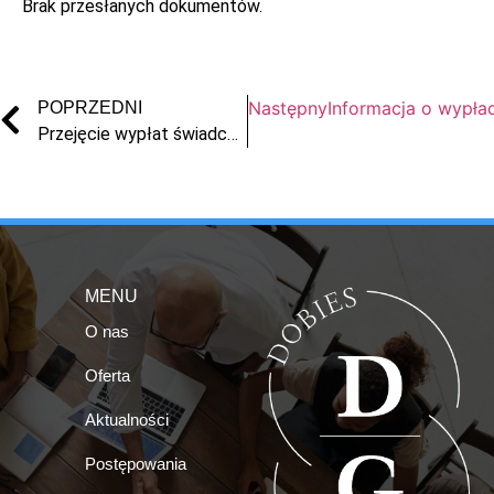
Brak przesłanych dokumentów.
Następny
Informacja o wypła
POPRZEDNI
Przejęcie wypłat świadczeń przez ZUS – dot. Markit-2 Sp. z o.o. w upadłości
MENU
O nas
Oferta
Aktualności
Postępowania