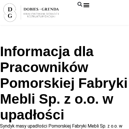
Syndyk sprzeda
Informacja dla
Pracowników
Pomorskiej Fabryki
Mebli Sp. z o.o. w
upadłości
Syndyk masy upadłości Pomorskiej Fabryki Mebli Sp. z o.o. w