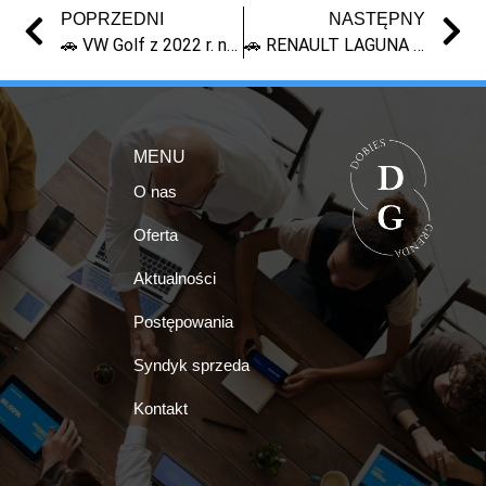
POPRZEDNI
NASTĘPNY
🚗 VW Golf z 2022 r. na sprzedaż – syndyk | masa upadłości | licytacja
🚗 RENAULT LAGUNA 2000 • SPRZEDAŻ UDZIAŁU 1/2 • SYNDYK
MENU
O nas
Oferta
Aktualności
Postępowania
Syndyk sprzeda
Kontakt