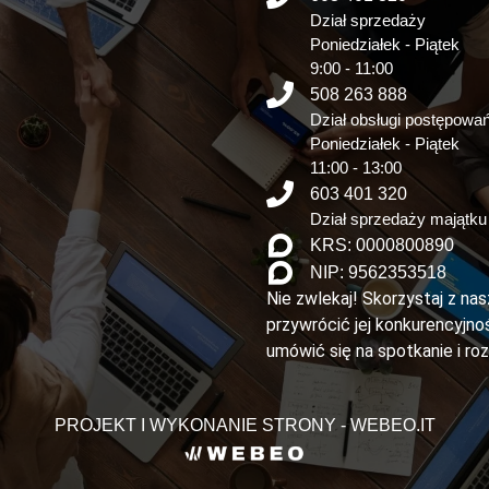
Dział sprzedaży
Poniedziałek - Piątek
9:00 - 11:00
508 263 888
Dział obsługi postępowa
Poniedziałek - Piątek
11:00 - 13:00
603 401 320
Dział sprzedaży majątku
KRS: 0000800890
NIP: 9562353518
Nie zwlekaj! Skorzystaj z na
przywrócić jej konkurencyjnoś
umówić się na spotkanie i ro
PROJEKT I WYKONANIE STRONY - WEBEO.IT