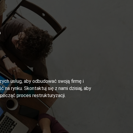
ń
szych usług, aby odbudować swoją firmę i
ć na rynku. Skontaktuj się z nami dzisiaj, aby
zpocząć proces restrukturyzacji.