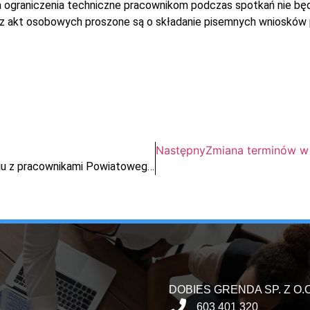
na ograniczenia techniczne pracownikom podczas spotkań nie b
 akt osobowych proszone są o składanie pisemnych wniosków
Następny
Zmiana terminów w 
Informacja dla Pracowników PFM o spotkaniu z pracownikami Powiatowego Urzędu Pracy
DOBIES GRENDA SP. Z O.O
603 401 320