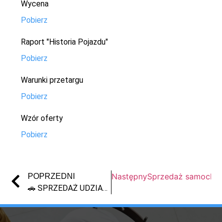
Wycena
Pobierz
Raport "Historia Pojazdu"
Pobierz
Warunki przetargu
Pobierz
Wzór oferty
Pobierz
Następny
Sprzedaż samochodu
POPRZEDNI
🚗 SPRZEDAŻ UDZIAŁU 1/2 W SAMOCHODZIE PEUGEOT 407 — OFERTA OD SYNDYKA