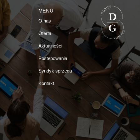
MENU
O nas
Oferta
Aktualności
Postępowania
Syndyk sprzeda
Kontakt