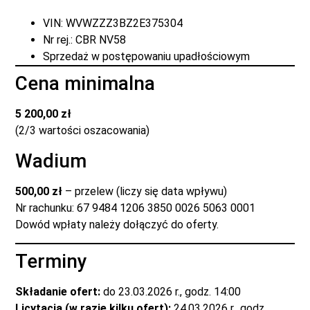
VIN: WVWZZZ3BZ2E375304
Nr rej.: CBR NV58
Sprzedaż w postępowaniu upadłościowym
Cena minimalna
5 200,00 zł
(2/3 wartości oszacowania)
Wadium
500,00 zł
– przelew (liczy się data wpływu)
Nr rachunku: 67 9484 1206 3850 0026 5063 0001
Dowód wpłaty należy dołączyć do oferty.
Terminy
Składanie ofert:
do 23.03.2026 r., godz. 14:00
Licytacja (w razie kilku ofert):
24.03.2026 r., godz.