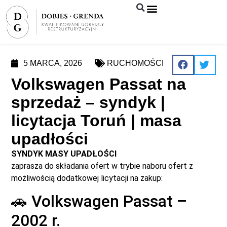
Syndyk sprzeda
5 MARCA, 2026
RUCHOMOŚCI
Volkswagen Passat na
sprzedaż – syndyk |
licytacja Toruń | masa
upadłości
SYNDYK MASY UPADŁOŚCI
zaprasza do składania ofert w trybie naboru ofert z
możliwością dodatkowej licytacji na zakup:
🚗 Volkswagen Passat –
2002 r.