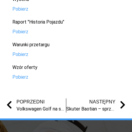
Pobierz
Raport "Historia Pojazdu"
Pobierz
Warunki przetargu
Pobierz
Wzór oferty
Pobierz
POPRZEDNI
NASTĘPNY
Volkswagen Golf na sprzedaż – syndyk | licytacja Toruń | masa upadłości
Skuter Baotian – sprzedaż syndyk | licytacja Toruń | masa upadłości