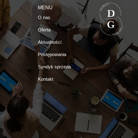
MENU
O nas
Oferta
Aktualności
Postępowania
Syndyk sprzeda
Kontakt