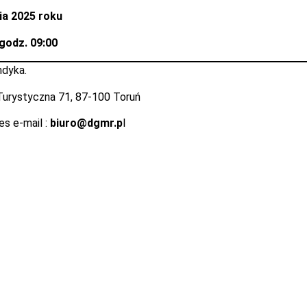
ia 2025 roku
godz. 09:00
ndyka.
. Turystyczna 71, 87-100 Toruń
es e-mail :
biuro@dgmr.p
l