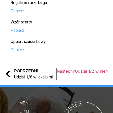
Regulamin przetargu
Pobierz
Wzór oferty
Pobierz
Operat szacunkowy
Pobierz
Następny
Udział 1/2 w nieru
POPRZEDNI
Udział 1/8 w lokalu mieszkalnym w Chełmnie
MENU
O nas