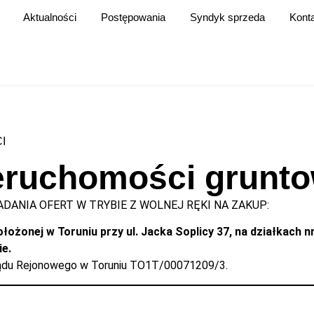
Aktualności
Postępowania
Syndyk sprzeda
Kont
I
ieruchomości grunto
DANIA OFERT W TRYBIE Z WOLNEJ RĘKI NA ZAKUP:
ożonej w Toruniu przy ul. Jacka Soplicy 37, na działkach nr
e.
Sądu Rejonowego w Toruniu TO1T/00071209/3.