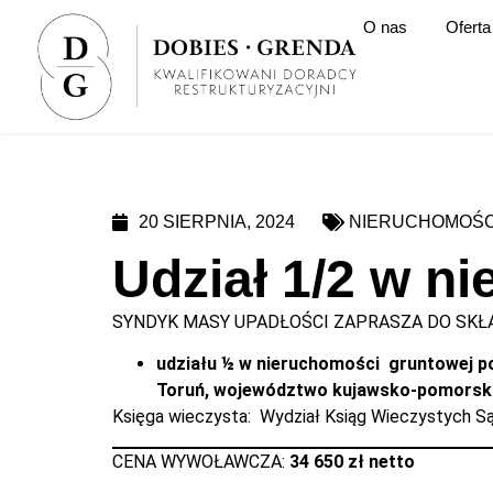
O nas
Oferta
20 SIERPNIA, 2024
NIERUCHOMOŚC
Udział 1/2 w n
SYNDYK MASY UPADŁOŚCI ZAPRASZA DO SKŁA
udziału ½ w nieruchomości gruntowej poł
Toruń, województwo kujawsko-pomorski
Księga wieczysta: Wydział Ksiąg Wieczystych 
CENA WYWOŁAWCZA:
34 650 zł netto