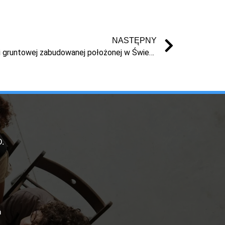
NASTĘPNY
Prawo własności nieruchomości gruntowej zabudowanej położonej w Świeciu przy ul. Władysława Sikorskiego
.
ń