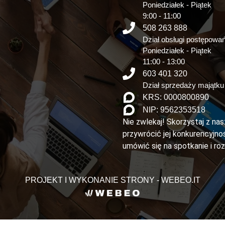
Poniedziałek - Piątek
9:00 - 11:00
508 263 888
Dział obsługi postępowa
Poniedziałek - Piątek
11:00 - 13:00
603 401 320
Dział sprzedaży majątku
KRS: 0000800890
NIP: 9562353518
Nie zwlekaj! Skorzystaj z na
przywrócić jej konkurencyjnoś
umówić się na spotkanie i ro
PROJEKT I WYKONANIE STRONY - WEBEO.IT