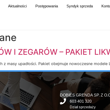
Aktualności
Postępowania
Syndyk sprzeda
Kont
zane
ÓW I ZEGARÓW – PAKIET LI
h z masy upadłości. Pakiet obejmuje nowoczesne modele L
DOBIES GRENDA SP. Z O.O
603 401 320
Dział sprzedaży