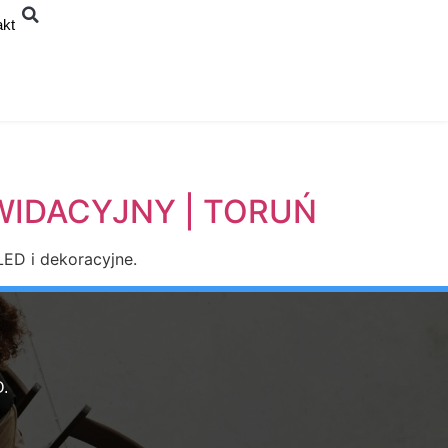
akt
KWIDACYJNY | TORUŃ
ED i dekoracyjne.
.