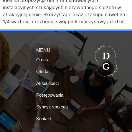
idealna propozycja dla firm budowlanych i
instalacyjnych szukających niezawodnego sprzętu w
atrakcyjnej cenie. Skorzystaj z okazji zakupu nawet za
1/4 wartości i rozbuduj swój park maszynowy już dziś.
MENU
O nas
Oferta
Aktualności
Postępowania
Syndyk sprzeda
Kontakt