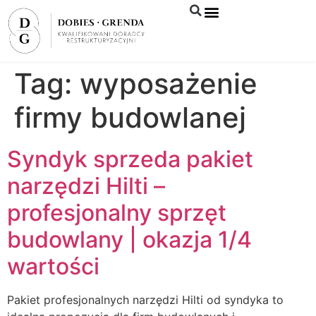
Syndyk sprzeda
Tag:
wyposażenie
firmy budowlanej
Syndyk sprzeda pakiet
narzędzi Hilti –
profesjonalny sprzęt
budowlany | okazja 1/4
wartości
Pakiet profesjonalnych narzędzi Hilti od syndyka to