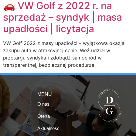
🚗 VW Golf z 2022 r. na
sprzedaż – syndyk | masa
upadłości | licytacja
VW Golf 2022 z masy upadłości – wyjątkowa okazja
zakupu auta w atrakcyjnej cenie. Weź udział w
przetargu syndyka i zdobądź samochód w
transparentnej, bezpiecznej procedurze.
MENU
O nas
Oferta
Aktualności