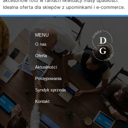
akcesoriów foto w ramach likwidacji masy upadłości.
Idealna oferta dla sklepów z upominkami i e-commerce.
MENU
O nas
Oferta
Aktualności
Postępowania
Syndyk sprzeda
Kontakt