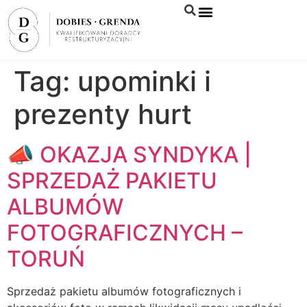
Syndyk sprzeda
Tag:
upominki i
prezenty hurt
📣 OKAZJA SYNDYKA |
SPRZEDAŻ PAKIETU
ALBUMÓW
FOTOGRAFICZNYCH –
TORUŃ
Sprzedaż pakietu albumów fotograficznych i