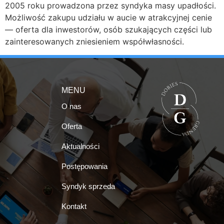
2005 roku prowadzona przez syndyka masy upadłości.
Możliwość zakupu udziału w aucie w atrakcyjnej cenie
— oferta dla inwestorów, osób szukających części lub
zainteresowanych zniesieniem współwłasności.
MENU
O nas
Oferta
Aktualności
Postępowania
Syndyk sprzeda
Kontakt