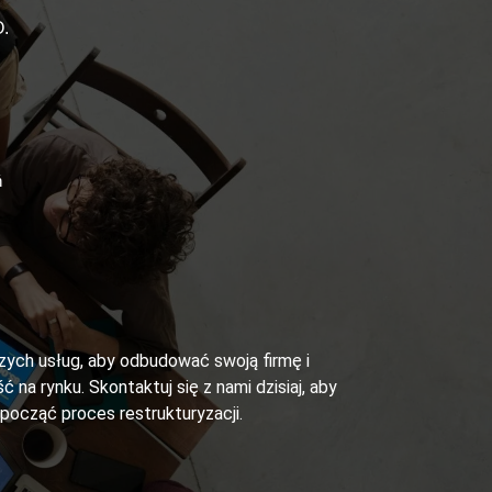
.
ń
szych usług, aby odbudować swoją firmę i
ć na rynku. Skontaktuj się z nami dzisiaj, aby
zpocząć proces restrukturyzacji.