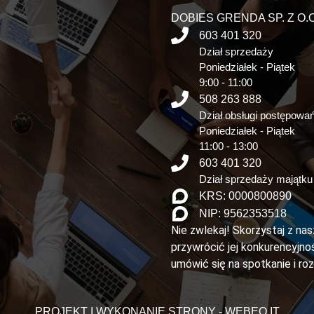
DOBIES GRENDA SP. Z O.O
603 401 320
Dział sprzedaży
Poniedziałek - Piątek
9:00 - 11:00
508 263 888
Dział obsługi postępowa
Poniedziałek - Piątek
11:00 - 13:00
603 401 320
Dział sprzedaży majątku
KRS: 0000800890
NIP: 9562353518
Nie zwlekaj! Skorzystaj z na
przywrócić jej konkurencyjnoś
umówić się na spotkanie i ro
PROJEKT I WYKONANIE STRONY - WEBEO.IT