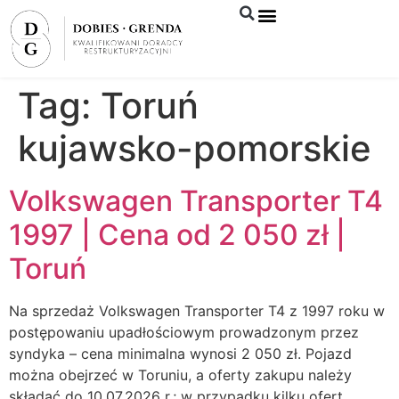
Syndyk sprzeda
Tag:
Toruń
kujawsko-pomorskie
Volkswagen Transporter T4
1997 | Cena od 2 050 zł |
Toruń
Na sprzedaż Volkswagen Transporter T4 z 1997 roku w
postępowaniu upadłościowym prowadzonym przez
syndyka – cena minimalna wynosi 2 050 zł. Pojazd
można obejrzeć w Toruniu, a oferty zakupu należy
składać do 10.07.2026 r.; w przypadku kilku ofert