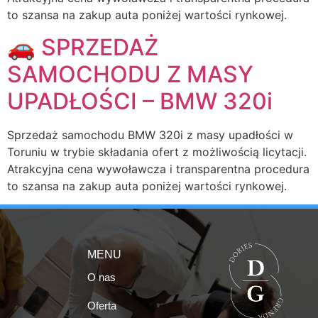
to szansa na zakup auta poniżej wartości rynkowej.
🚗 SPRZEDAŻ
SAMOCHODU Z MASY
UPADŁOŚCI – BMW 320i
Sprzedaż samochodu BMW 320i z masy upadłości w
Toruniu w trybie składania ofert z możliwością licytacji.
Atrakcyjna cena wywoławcza i transparentna procedura
to szansa na zakup auta poniżej wartości rynkowej.
MENU
O nas
Oferta