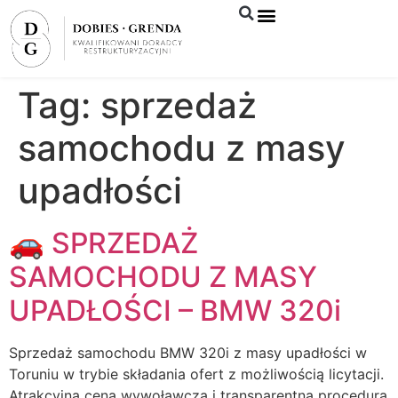
Syndyk sprzeda
Tag:
sprzedaż
samochodu z masy
upadłości
🚗 SPRZEDAŻ
SAMOCHODU Z MASY
UPADŁOŚCI – BMW 320i
Sprzedaż samochodu BMW 320i z masy upadłości w
Toruniu w trybie składania ofert z możliwością licytacji.
Atrakcyjna cena wywoławcza i transparentna procedura