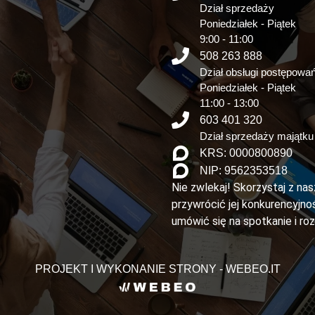
Dział sprzedaży
Poniedziałek - Piątek
9:00 - 11:00
508 263 888
Dział obsługi postępowa
Poniedziałek - Piątek
11:00 - 13:00
603 401 320
Dział sprzedaży majątku
KRS: 0000800890
NIP: 9562353518
Nie zwlekaj! Skorzystaj z na
przywrócić jej konkurencyjnoś
umówić się na spotkanie i ro
PROJEKT I WYKONANIE STRONY - WEBEO.IT