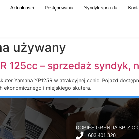
Aktualności
Postępowania
Syndyk sprzeda
Kont
ha używany
 125cc – sprzedaż syndyk, ni
kuter Yamaha YP125R w atrakcyjnej cenie. Pojazd dostępny 
ych ekonomicznego i miejskiego skutera.
DOBIES GRENDA SP. Z O.O
603 401 320