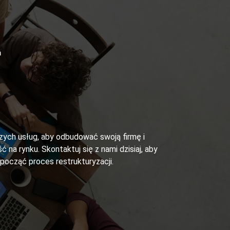
ń
szych usług, aby odbudować swoją firmę i
ć na rynku. Skontaktuj się z nami dzisiaj, aby
zpocząć proces restrukturyzacji.