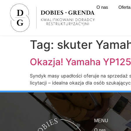
O nas
Oferta
Tag:
skuter Yama
Okazja! Yamaha YP125R
Syndyk masy upadłości oferuje na sprzedaż s
licytacji – idealna okazja dla osób szukając
MENU
O nas