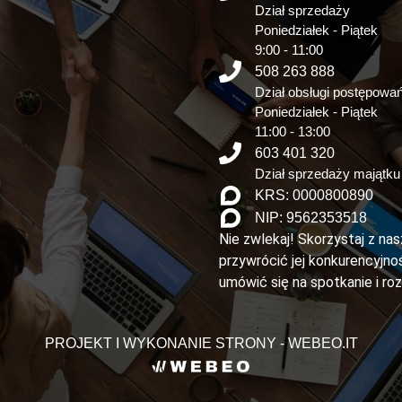
Dział sprzedaży
Poniedziałek - Piątek
9:00 - 11:00
508 263 888
Dział obsługi postępowa
Poniedziałek - Piątek
11:00 - 13:00
603 401 320
Dział sprzedaży majątku
KRS: 0000800890
NIP: 9562353518
Nie zwlekaj! Skorzystaj z na
przywrócić jej konkurencyjnoś
umówić się na spotkanie i ro
PROJEKT I WYKONANIE STRONY - WEBEO.IT