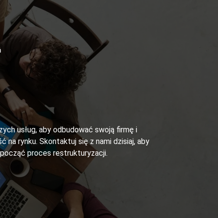
ń
szych usług, aby odbudować swoją firmę i
ć na rynku. Skontaktuj się z nami dzisiaj, aby
zpocząć proces restrukturyzacji.