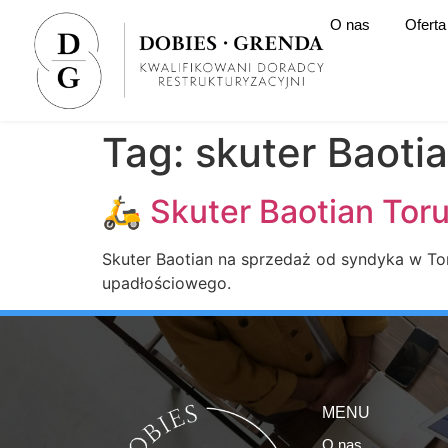
O nas
Oferta
Tag:
skuter Baoti
🛵 Skuter Baotian Toruń
Skuter Baotian na sprzedaż od syndyka w Toru
upadłościowego.
MENU
O nas