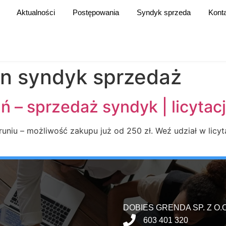
Aktualności
Postępowania
Syndyk sprzeda
Kont
an syndyk sprzedaż
 – sprzedaż syndyk | licytacj
niu – możliwość zakupu już od 250 zł. Weź udział w licyta
DOBIES GRENDA SP. Z O.O
603 401 320