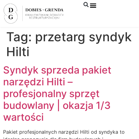
Syndyk sprzeda
Tag:
przetarg syndyk
Hilti
Syndyk sprzeda pakiet
narzędzi Hilti –
profesjonalny sprzęt
budowlany | okazja 1/3
wartości
Pakiet profesjonalnych narzędzi Hilti od syndyka to