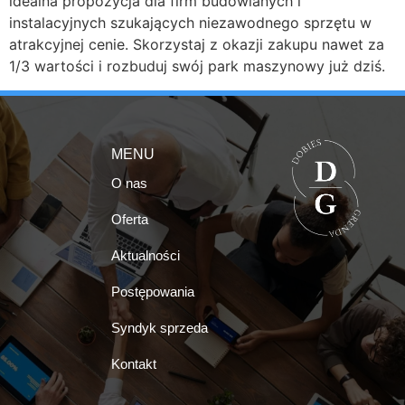
idealna propozycja dla firm budowlanych i
instalacyjnych szukających niezawodnego sprzętu w
atrakcyjnej cenie. Skorzystaj z okazji zakupu nawet za
1/3 wartości i rozbuduj swój park maszynowy już dziś.
MENU
O nas
Oferta
Aktualności
Postępowania
Syndyk sprzeda
Kontakt