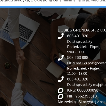
DOBIES GRENDA SP. Z O.O
603 401 320
Dział sprzedaży
Poniedziałek - Piątek
9:00 - 11:00
508 263 888
Dział obsługi postępowa
Poniedziałek - Piątek
11:00 - 13:00
603 401 320
Dział sprzedaży majątku
KRS: 0000800890
NIP: 9562353518
Nie zwlekaj! Skorzystaj z na