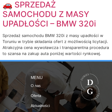
🚗 SPRZEDAŻ
SAMOCHODU Z MASY
UPADŁOŚCI – BMW 320i
Sprzedaż samochodu BMW 320i z masy upadłości w
Toruniu w trybie składania ofert z możliwością licytacji.
Atrakcyjna cena wywoławcza i transparentna procedura
to szansa na zakup auta poniżej wartości rynkowej.
MENU
O nas
Oferta
Aktualności