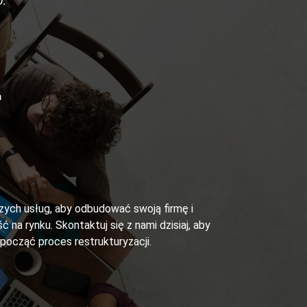
.
ń
szych usług, aby odbudować swoją firmę i
ć na rynku. Skontaktuj się z nami dzisiaj, aby
zpocząć proces restrukturyzacji.