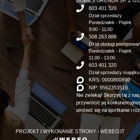
DOBIES GRENDA SP. Z O.O
603 401 320
Dział sprzedaży
Poniedziałek - Piątek
9:00 - 11:00
508 263 888
Dział obsługi postępowa
Poniedziałek - Piątek
11:00 - 13:00
603 401 320
Dział sprzedaży majątku
KRS: 0000800890
NIP: 9562353518
Nie zwlekaj! Skorzystaj z na
przywrócić jej konkurencyjnoś
umówić się na spotkanie i ro
PROJEKT I WYKONANIE STRONY - WEBEO.IT