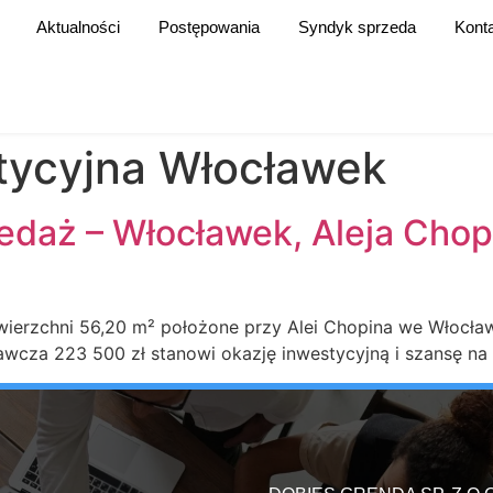
Aktualności
Postępowania
Syndyk sprzeda
Kont
tycyjna Włocławek
edaż – Włocławek, Aleja Chopi
wierzchni 56,20 m² położone przy Alei Chopina we Włocław
ławcza 223 500 zł stanowi okazję inwestycyjną i szansę na