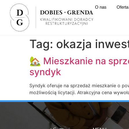
O nas
Oferta
Tag:
okazja inwes
🏡 Mieszkanie na sprz
syndyk
Syndyk oferuje na sprzedaż mieszkanie o po
możliwością licytacji. Atrakcyjna cena wywo