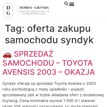
Syndyk sprzeda
Tag:
oferta zakupu
samochodu syndyk
🚗 SPRZEDAŻ
SAMOCHODU – TOYOTA
AVENSIS 2003 – OKAZJA
Syndyk oferuje na sprzedaż Toyota Avensis z 2003
roku pochodzącą z masy upadłości – pojazd
sprzedawany jest w trybie składania ofert z dodatkową
licytacją. Cena minimalna wynosi 1 500 zł i stanowi
około 10% wartości oszacowania, co może stanowić