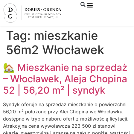
Syndyk sprzeda
Tag:
mieszkanie
56m2 Włocławek
🏡 Mieszkanie na sprzedaż
– Włocławek, Aleja Chopina
52 | 56,20 m² | syndyk
Syndyk oferuje na sprzedaż mieszkanie o powierzchni
56,20 m² położone przy Alei Chopina we Włocławku,
dostępne w trybie naboru ofert z możliwością licytacji.
Atrakcyjna cena wywoławcza 223 500 zł stanowi
okazję inwestycyjną i szansę na zakup poniżej wartości