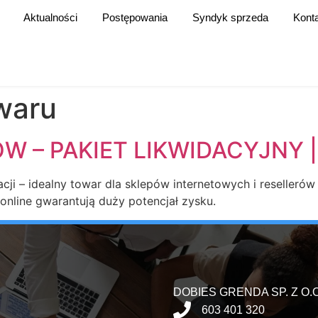
Aktualności
Postępowania
Syndyk sprzeda
Kont
owaru
W – PAKIET LIKWIDACYJNY 
ji – idealny towar dla sklepów internetowych i resellerów 
nline gwarantują duży potencjał zysku.
DOBIES GRENDA SP. Z O.O
603 401 320