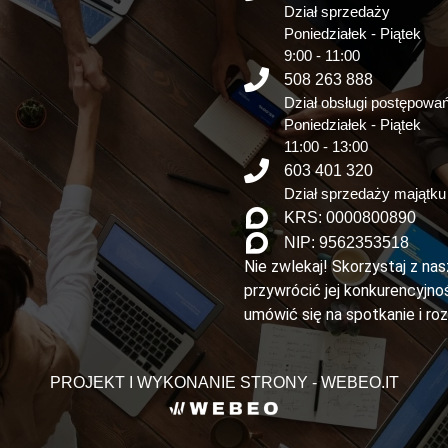
Dział sprzedaży
Poniedziałek - Piątek
9:00 - 11:00
508 263 888
Dział obsługi postępowa
Poniedziałek - Piątek
11:00 - 13:00
603 401 320
Dział sprzedaży majątku
KRS: 0000800890
NIP: 9562353518
Nie zwlekaj! Skorzystaj z na
przywrócić jej konkurencyjnoś
umówić się na spotkanie i ro
PROJEKT I WYKONANIE STRONY - WEBEO.IT