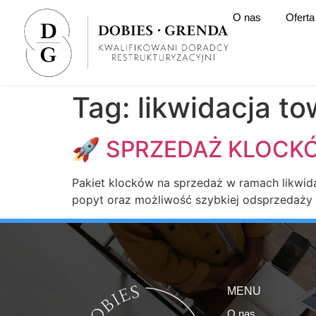
O nas
Oferta
Tag:
likwidacja t
🚀 SPRZEDAŻ KLOCKÓ
Pakiet klocków na sprzedaż w ramach likwidac
popyt oraz możliwość szybkiej odsprzedaży o
MENU
O nas