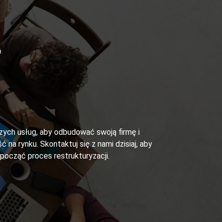
ń
szych usług, aby odbudować swoją firmę i
ć na rynku. Skontaktuj się z nami dzisiaj, aby
zpocząć proces restrukturyzacji.