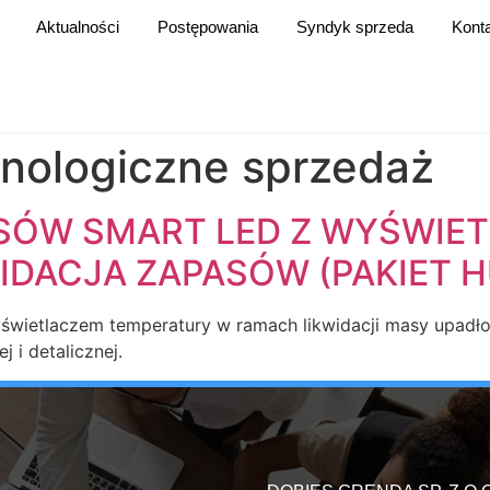
Aktualności
Postępowania
Syndyk sprzeda
Kont
nologiczne sprzedaż
SÓW SMART LED Z WYŚWIE
IDACJA ZAPASÓW (PAKIET H
wietlaczem temperatury w ramach likwidacji masy upadł
 i detalicznej.