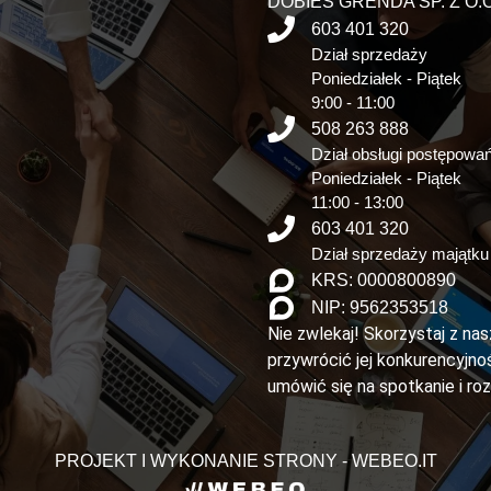
DOBIES GRENDA SP. Z O.O
603 401 320
Dział sprzedaży
Poniedziałek - Piątek
9:00 - 11:00
508 263 888
Dział obsługi postępowa
Poniedziałek - Piątek
11:00 - 13:00
603 401 320
Dział sprzedaży majątku
KRS: 0000800890
NIP: 9562353518
Nie zwlekaj! Skorzystaj z na
przywrócić jej konkurencyjnoś
umówić się na spotkanie i ro
PROJEKT I WYKONANIE STRONY - WEBEO.IT