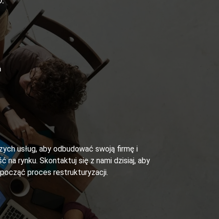
.
ń
szych usług, aby odbudować swoją firmę i
ć na rynku. Skontaktuj się z nami dzisiaj, aby
zpocząć proces restrukturyzacji.