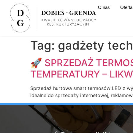
O nas
Oferta
Tag:
gadżety tech
🚀 SPRZEDAŻ TERMO
TEMPERATURY – LIKW
Sprzedaż hurtowa smart termosów LED z wyś
idealne do sprzedaży internetowej, reklamowej