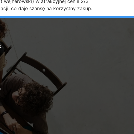
 wejherowski) w atrakcyjnej cenie 2/3
cji, co daje szansę na korzystny zakup.
.
ń