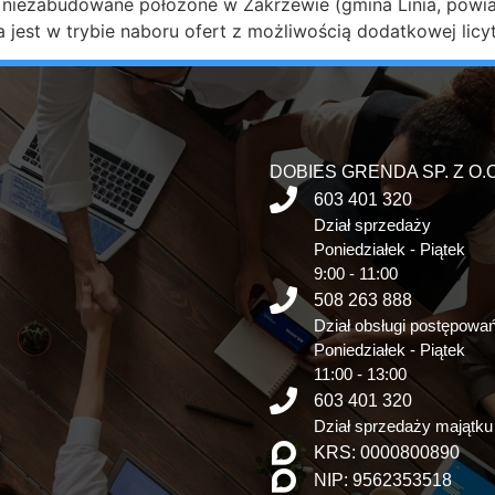
 niezabudowane położone w Zakrzewie (gmina Linia, powiat
est w trybie naboru ofert z możliwością dodatkowej licyta
DOBIES GRENDA SP. Z O.O
603 401 320
Dział sprzedaży
Poniedziałek - Piątek
9:00 - 11:00
508 263 888
Dział obsługi postępowa
Poniedziałek - Piątek
11:00 - 13:00
603 401 320
Dział sprzedaży majątku
KRS: 0000800890
NIP: 9562353518