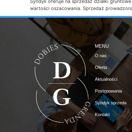
Syndyk oferuje na sprzedaż działki gruntowe
wartości oszacowania. Sprzedaż prowadzona j
MENU
O nas
Oferta
Aktualności
Postępowania
Syndyk sprzeda
Kontakt