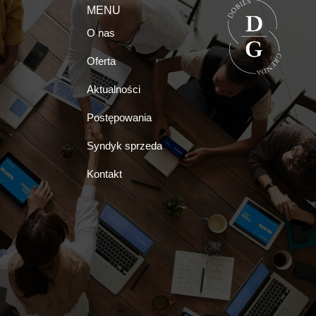
MENU
O nas
Oferta
Aktualności
Postępowania
Syndyk sprzeda
Kontakt