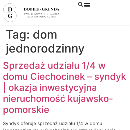
Syndyk sprzeda
Tag:
dom
jednorodzinny
Sprzedaż udziału 1/4 w
domu Ciechocinek – syndyk
| okazja inwestycyjna
nieruchomość kujawsko-
pomorskie
Syndyk oferuje sprzedaż udziału 1/4 w domu